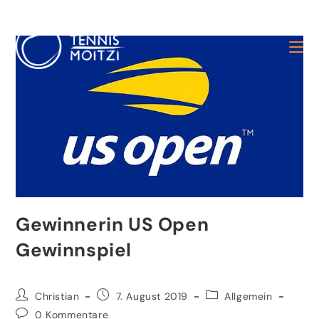
Zum
Inhalt
springen
Gewinnerin US Open
Gewinnspiel
Beitrags-
Beitrag
Beitrags-
Christian
7. August 2019
Allgemein
Autor:
veröffentlicht:
Kategorie:
Beitrags-
0 Kommentare