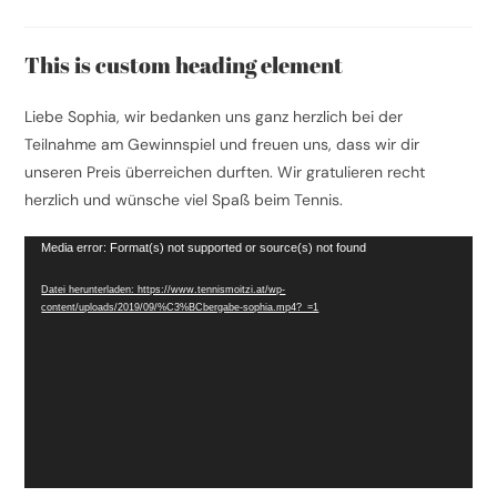
Kommentare:
This is custom heading element
Liebe Sophia, wir bedanken uns ganz herzlich bei der
Teilnahme am Gewinnspiel und freuen uns, dass wir dir
unseren Preis überreichen durften. Wir gratulieren recht
herzlich und wünsche viel Spaß beim Tennis.
Video-
Media error: Format(s) not supported or source(s) not found
Player
Datei herunterladen: https://www.tennismoitzi.at/wp-
content/uploads/2019/09/%C3%BCbergabe-sophia.mp4?_=1