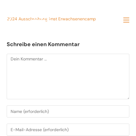
Zum
Inhalt
springen
2024 Ausschreibung Imst Erwachsenencamp
Schreibe einen Kommentar
Kommentar
Gib
deinen
Namen
Gib
oder
deine